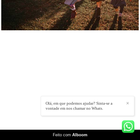
INDOBRO FOTOGRAFIA
/
CONTATO
Olá, em que podemos ajudar? Sinta-se a
✕
vontade em nos chamar no Whats.
Feito com
Alboom