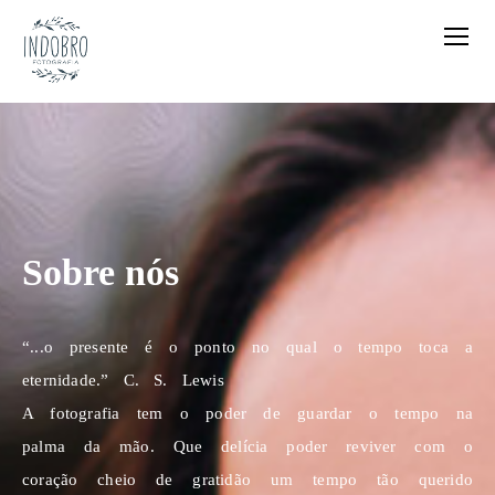
Sobre nós
“...o presente é o ponto no qual o tempo toca a
eternidade.” C. S. Lewis
A fotografia tem o poder de guardar o tempo na
palma da mão. Que delícia poder reviver com o
coração cheio de gratidão um tempo tão querido