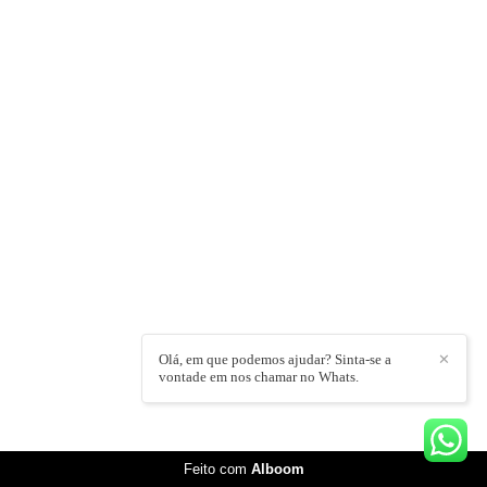
INDOBRO FOTOGRAFIA
/
CONTATO
Olá, em que podemos ajudar? Sinta-se a
✕
vontade em nos chamar no Whats.
Feito com
Alboom