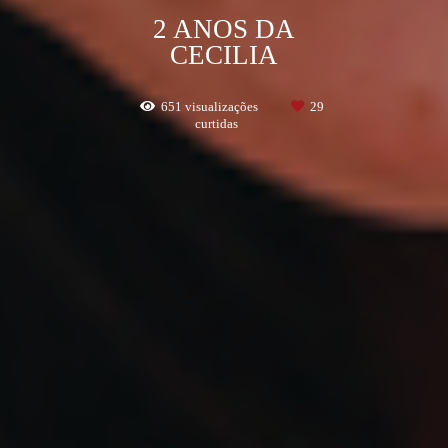
2 ANOS DA
CECILIA
651
visualizações
29
curtidas