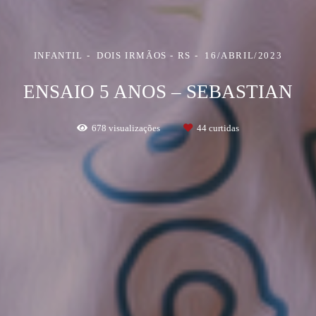
INFANTIL
DOIS IRMÃOS - RS
16/ABRIL/2023
ENSAIO 5 ANOS – SEBASTIAN
678
visualizações
44
curtidas