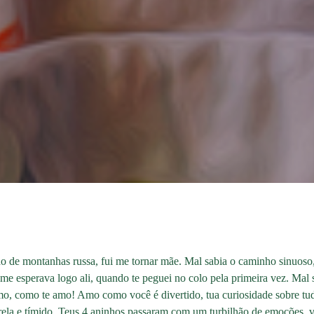
 de montanhas russa, fui me tornar mãe. Mal sabia o caminho sinuoso, c
 me esperava logo ali, quando te peguei no colo pela primeira vez. Mal
o, como te amo! Amo como você é divertido, tua curiosidade sobre tud
agarela e tímido. Teus 4 aninhos passaram com um turbilhão de emoções, 