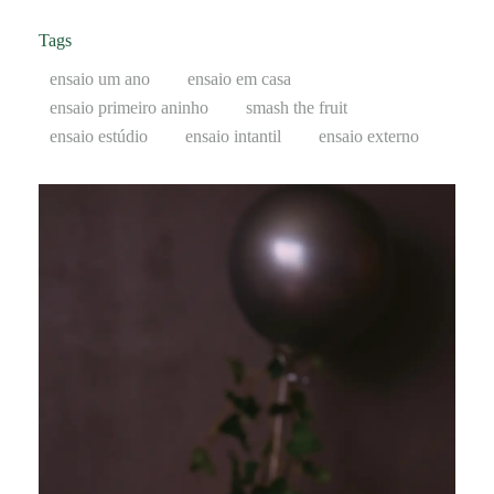
Tags
ensaio um ano
ensaio em casa
ensaio primeiro aninho
smash the fruit
ensaio estúdio
ensaio intantil
ensaio externo