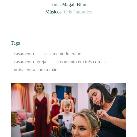
Torta: Magali Blum
Músicos:
Cris Fagundes
Tags
casamento
casamento luterano
casamento Igreja
casamento em três coroas
noiva entra com a mãe