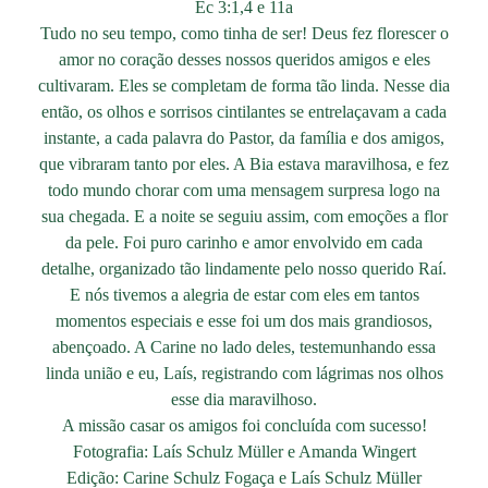
Ec 3:1,4 e 11a
Tudo no seu tempo, como tinha de ser! Deus fez florescer o
amor no coração desses nossos queridos amigos e eles
cultivaram. Eles se completam de forma tão linda. Nesse dia
então, os olhos e sorrisos cintilantes se entrelaçavam a cada
instante, a cada palavra do Pastor, da família e dos amigos,
que vibraram tanto por eles. A Bia estava maravilhosa, e fez
todo mundo chorar com uma mensagem surpresa logo na
sua chegada. E a noite se seguiu assim, com emoções a flor
da pele. Foi puro carinho e amor envolvido em cada
detalhe, organizado tão lindamente pelo nosso querido Raí.
E nós tivemos a alegria de estar com eles em tantos
momentos especiais e esse foi um dos mais grandiosos,
abençoado. A Carine no lado deles, testemunhando essa
linda união e eu, Laís, registrando com lágrimas nos olhos
esse dia maravilhoso.
A missão casar os amigos foi concluída com sucesso!
Fotografia: Laís Schulz Müller e Amanda Wingert
Edição: Carine Schulz Fogaça e Laís Schulz Müller