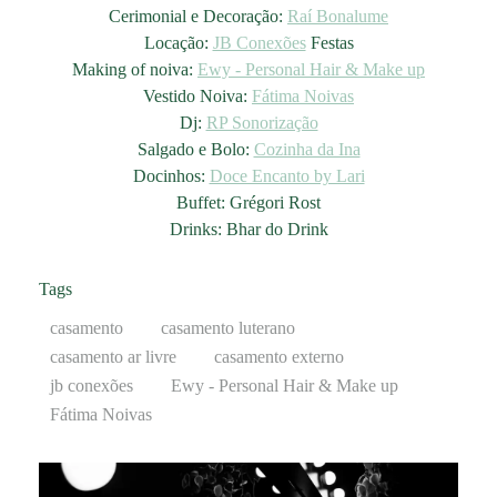
Cerimonial e Decoração:
Raí Bonalume
Locação:
JB Conexões
Festas
Making of noiva:
Ewy - Personal Hair & Make up
Vestido Noiva:
Fátima Noivas
Dj:
RP Sonorização
Salgado e Bolo:
Cozinha da Ina
Docinhos:
Doce Encanto by Lari
Buffet: Grégori Rost
Drinks: Bhar do Drink
Tags
casamento
casamento luterano
casamento ar livre
casamento externo
jb conexões
Ewy - Personal Hair & Make up
Fátima Noivas