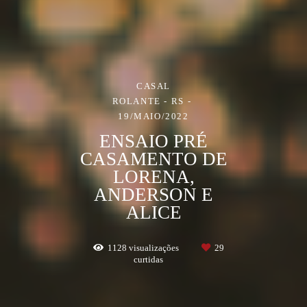
CASAL
ROLANTE - RS
19/MAIO/2022
ENSAIO PRÉ
CASAMENTO DE
LORENA,
ANDERSON E
ALICE
1128
visualizações
29
curtidas