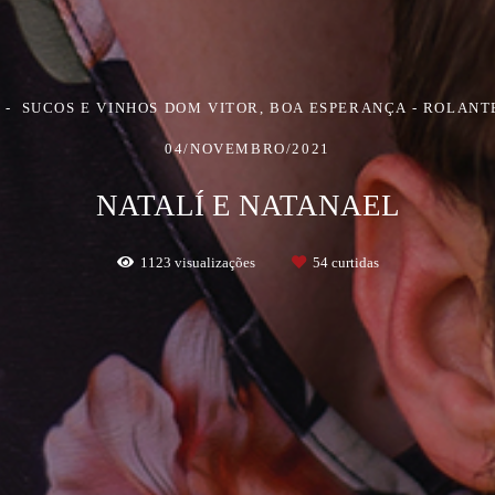
SUCOS E VINHOS DOM VITOR, BOA ESPERANÇA - ROLANTE
04/NOVEMBRO/2021
NATALÍ E NATANAEL
1123
visualizações
54
curtidas