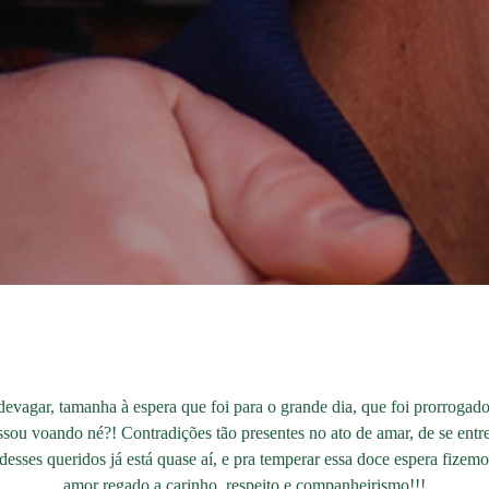
evagar, tamanha à espera que foi para o grande dia, que foi prorrogad
ssou voando né?! Contradições tão presentes no ato de amar, de se entreg
esses queridos já está quase aí, e pra temperar essa doce espera fizemos
amor regado a carinho, respeito e companheirismo!!!