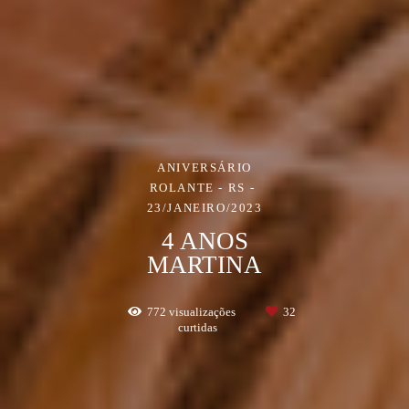
ANIVERSÁRIO
ROLANTE - RS
23/JANEIRO/2023
4 ANOS
MARTINA
772
visualizações
32
curtidas