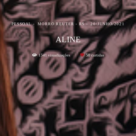
PESSOAL
MORRO REUTER - RS
20/JUNHO/2021
ALINE
1541
visualizações
50
curtidas