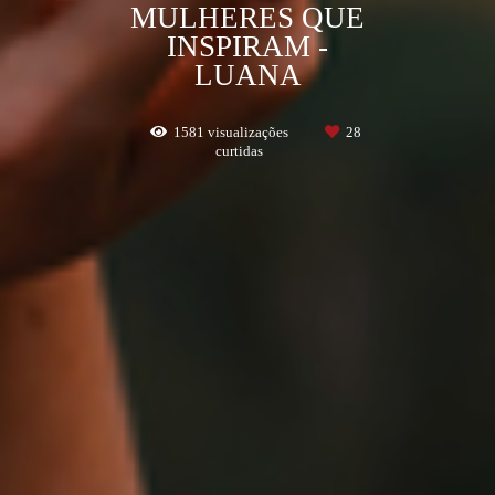
MULHERES QUE
INSPIRAM -
LUANA
1581
visualizações
28
curtidas