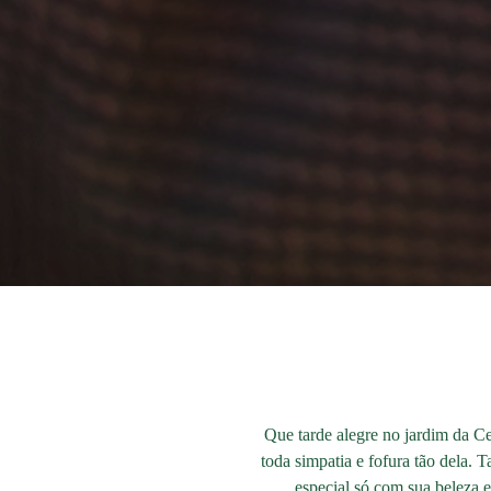
Que tarde alegre no jardim da Ce
toda simpatia e fofura tão dela.
especial só com sua beleza e