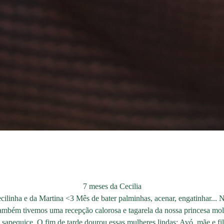
7 meses da Cecilia
cilinha e da Martina <3 Mês de bater palminhas, acenar, engatinhar...
 Também tivemos uma recepção calorosa e tagarela da nossa princesa mo
 sapequice. O fim de tarde dourou essas mulheres lindas: Avó, mãe e fil