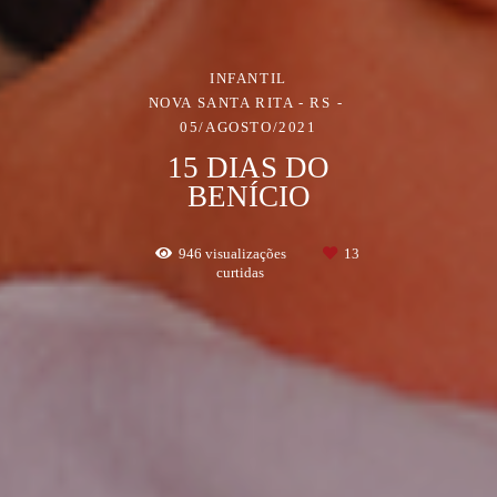
INFANTIL
NOVA SANTA RITA - RS
05/AGOSTO/2021
15 DIAS DO
BENÍCIO
946
visualizações
13
curtidas