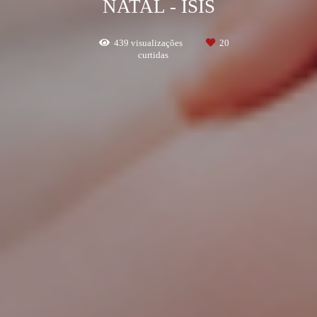
NATAL - ÍSIS
439
visualizações
20
curtidas