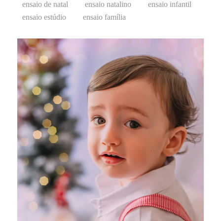
ensaio de natal
ensaio natalino
ensaio infantil
ensaio estúdio
ensaio família