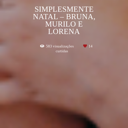
SIMPLESMENTE
NATAL – BRUNA,
MURILO E
LORENA
583
visualizações
14
curtidas