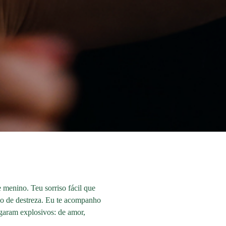
 menino. Teu sorriso fácil que
heio de destreza. Eu te acompanho
garam explosivos: de amor,