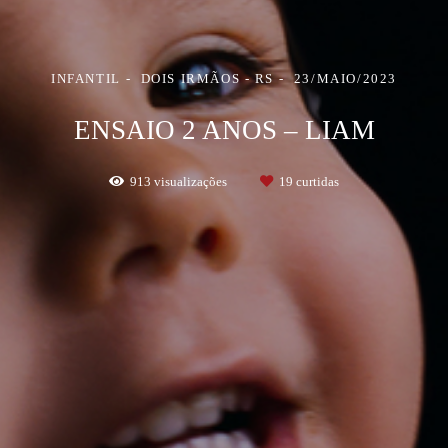
INFANTIL
DOIS IRMÃOS - RS
23/MAIO/2023
ENSAIO 2 ANOS – LIAM
913
visualizações
19
curtidas