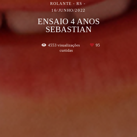
ROLANTE - RS
16/JUNHO/2022
ENSAIO 4 ANOS
SEBASTIAN
4553
visualizações
95
curtidas