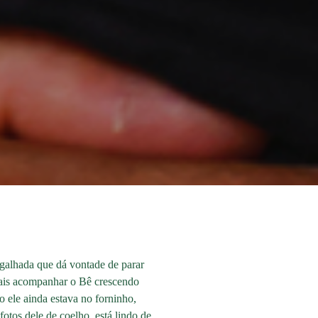
rgalhada que dá vontade de parar
emais acompanhar o Bê crescendo
 ele ainda estava no forninho,
otos dele de coelho, está lindo de