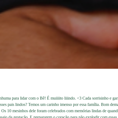
nhuma para lidar com o Bê! É muiiiito liiindo. <3 Cada sorrisinho e ga
E esses pais lindos? Temos um carinho imenso por essa família. Bom d
 Os 10 mesinhos dele foram celebrados com memórias lindas de quando
aio da gestação. E prepararem o coração para não explodir com essas f