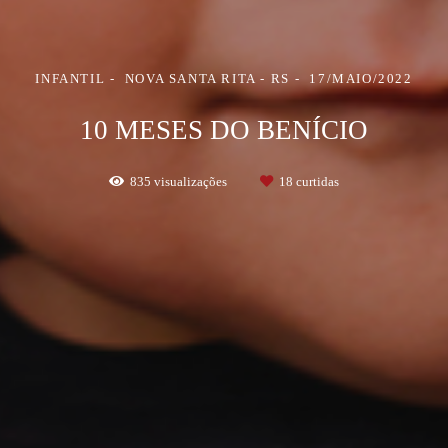
INFANTIL
NOVA SANTA RITA - RS
17/MAIO/2022
10 MESES DO BENÍCIO
835
visualizações
18
curtidas