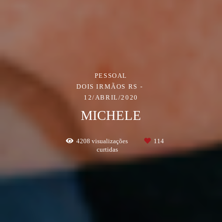
PESSOAL
DOIS IRMÃOS RS
12/ABRIL/2020
MICHELE
4208
visualizações
114
curtidas