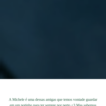
A Michele é uma dessas amigas que temos vontade guardar
em um potinho para ter sempre por perto <3 Mas sabemos