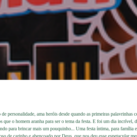
 de personalidade, ama heróis desde quando as primeiras palavrinhas co
 que o homem aranha para ser o tema da festa. E foi um dia incrível, 
ndo para brincar mais um pouquinho... Uma festa íntima, para família
roso de carinho e abençoado por Deus, que nos deu esse espetacular me