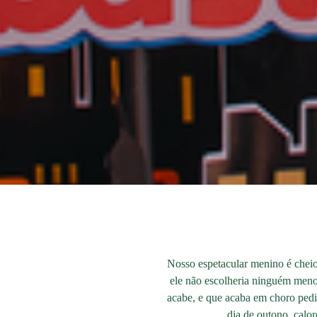
Nosso espetacular menino é cheio
ele não escolheria ninguém menos
acabe, e que acaba em choro pedi
dia de outono, calo