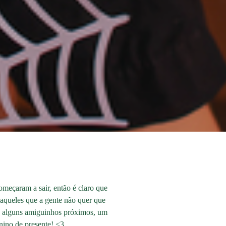
meçaram a sair, então é claro que
daqueles que a gente não quer que
 e alguns amiguinhos próximos, um
nino de presente! <3