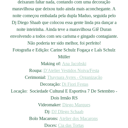
deixaram faltar nada, contando com uma decoração
maravilhosa que deixou tudo ainda mais aconchegante. A
noite começou embalada pela dupla Maduo, seguida pelo
Dj Diego Shaab que colocou essa gente linda pra dançar a
noite inteirinha. Ainda teve a maravilhosa Glê Duran
envolvendo a todos com seu carisma e gingado contagiante.
Não poderia ter sido melhor, foi perfeito!
Fotografia e Edição: Carine Schulz Fogaça e Laís Schulz
Müller
Making of:
Ana Jacobski
Roupa:
D'Atelier Vestidos Noiva/Festa
Cerimonial:
Thaynara Ayres - Organização
Decoração:
Di Fiori Festas
Locação: Sociedade Cultural E Esportiva 7 De Setembro -
Dois Irmão RS
Videomaker:
Diego Marques
Dj:
DJ DIego Schaab
Bolo Macarons:
Atelier dos Macarons
Doces:
Cia das Tortas