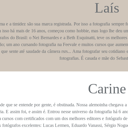
Laís
ma e a timidez são sua marca registrada. Por isso a fotografia sempre f
 isso há mais de 16 anos, começou como hobbie, mas logo lhe deu u
rafos do Brasil: o Nei Bernardes e a Beth Esquinatti, teve os melhor
ão; um ano cursando fotografia na Feevale e muitos cursos que aumen
o que sente até saudade da câmera rsrs... Ama fotografar seu cotidiano 
fotografias. É casada e mãe do Sebas
Carine
de que se entende por gente, é obstinada. Nossa alemoinha chegava a f
ia. E assim foi, e assim é. Entrou nesse universo da fotografia há 6 a
 cursos com certificados com um dos melhores editores e fotógrafo de
s fotógrafos excelentes: Lucas Lermen, Eduardo Vanassi, Sérgio Nogue