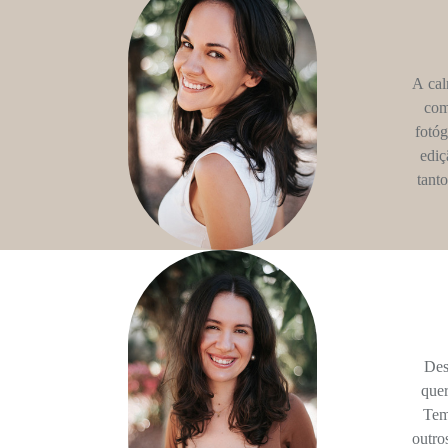
A cal
com
fotóg
ediç
tant
Des
quer
Tem
outro