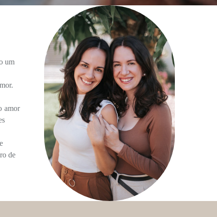
ão um
amor.
do amor
es
e
ro de