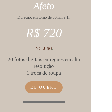
Afeto
Duração: em torno de 30min a 1h
R$ 720
INCLUSO
:
20 fotos digitais entregues em alta
resolução
1 troca de roupa
EU QUERO