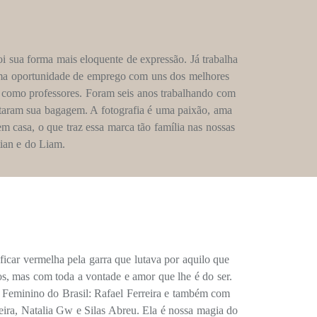
oi sua forma mais eloquente de expressão. Já trabalha
ma oportunidade de emprego com uns dos melhores
es como professores. Foram seis anos trabalhando com
taram sua bagagem. A fotografia é uma paixão, ama
em casa, o que traz essa marca tão família nas nossas
tian e do Liam.
icar vermelha pela garra que lutava por aquilo que
nos, mas com toda a vontade e amor que lhe é do ser.
 Feminino do Brasil: Rafael Ferreira e também com
ira, Natalia Gw e Silas Abreu. Ela é nossa magia do