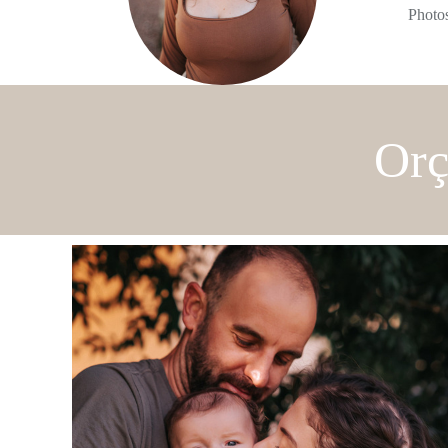
Photo
Orç