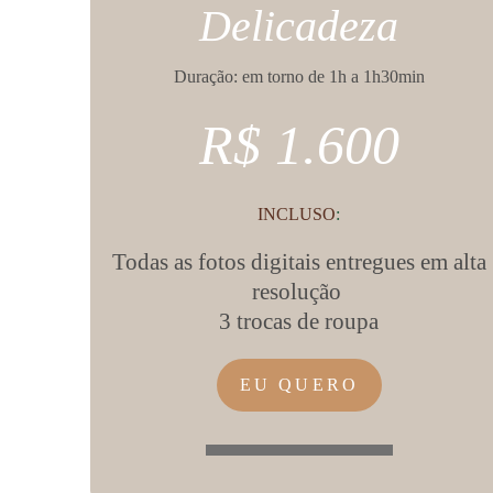
Delicadeza
Duração: em torno de 1h a 1h30min
R$ 1.600
INCLUSO
:
Todas as fotos digitais entregues em alta
resolução
3 trocas de roupa
EU QUERO