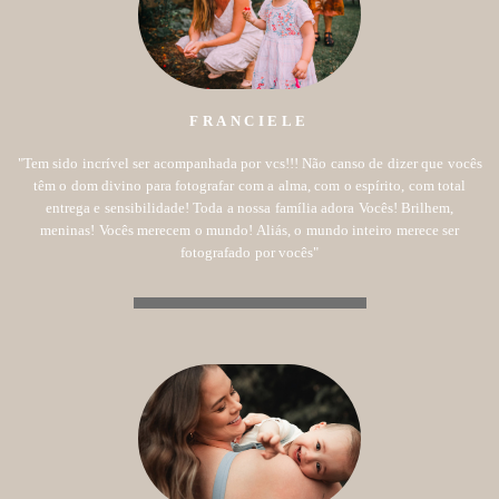
FRANCIELE
"Tem sido incrível ser acompanhada por vcs!!! Não canso de dizer que vocês
têm o dom divino para fotografar com a alma, com o espírito, com total
entrega e sensibilidade! Toda a nossa família adora Vocês! Brilhem,
meninas! Vocês merecem o mundo! Aliás, o mundo inteiro merece ser
fotografado por vocês"