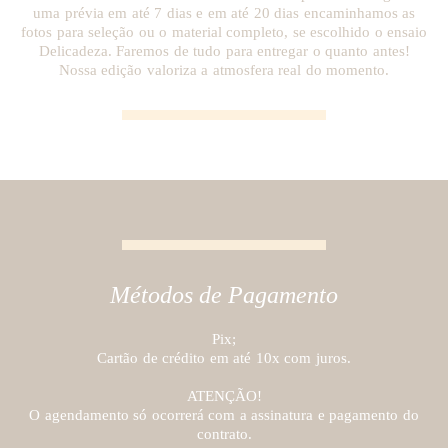
uma prévia em até 7 dias e em até 20 dias encaminhamos as
fotos para seleção ou o material completo, se escolhido o ensaio
Delicadeza.​ Faremos de tudo para entregar o quanto antes!
Nossa edição valoriza a atmosfera real do momento.
Métodos de Pagamento
Pix;
Cartão de crédito em até 10x com juros.
ATENÇÃO!
O agendamento só ocorrerá com a assinatura e pagamento do
contrato.