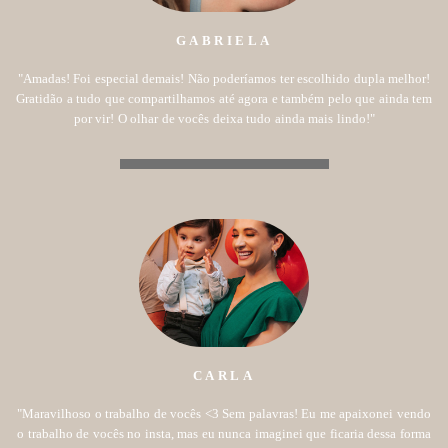
GABRIELA
"Amadas! Foi especial demais! Não poderíamos ter escolhido dupla melhor!
Gratidão a tudo que compartilhamos até agora e também pelo que ainda tem
por vir! O olhar de vocês deixa tudo ainda mais lindo!"
CARLA
"Maravilhoso o trabalho de vocês <3 Sem palavras! Eu me apaixonei vendo
o trabalho de vocês no insta, mas eu nunca imaginei que ficaria dessa forma