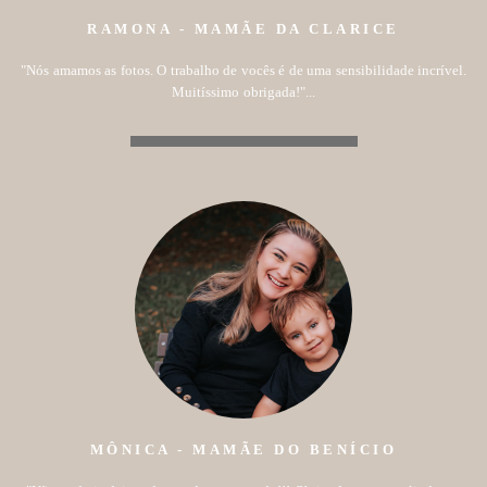
RAMONA - MAMÃE DA CLARICE
"Nós amamos as fotos. O trabalho de vocês é de uma sensibilidade incrível.
Muitíssimo obrigada!"...
MÔNICA - MAMÃE DO BENÍCIO