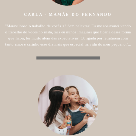
CARLA - MAMÃE DO FERNANDO
"Maravilhoso o trabalho de vocês <3 Sem palavras! Eu me apaixonei vendo
o trabalho de vocês no insta, mas eu nunca imaginei que ficaria dessa forma
que ficou, foi muito além das expectativas! Obrigada por retratarem com
tanto amor e carinho esse dia mais que especial na vida do meu pequeno."...