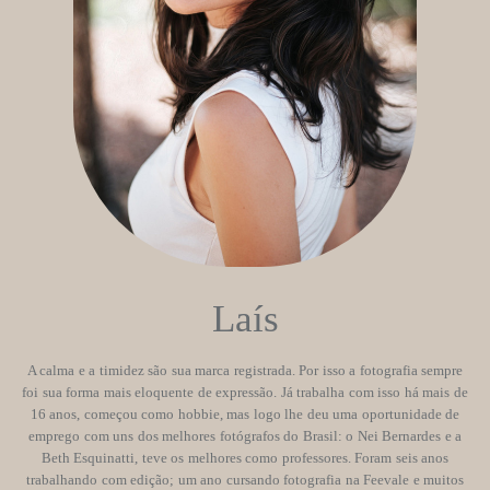
Laís
A calma e a timidez são sua marca registrada. Por isso a fotografia sempre
foi sua forma mais eloquente de expressão. Já trabalha com isso há mais de
16 anos, começou como hobbie, mas logo lhe deu uma oportunidade de
emprego com uns dos melhores fotógrafos do Brasil: o Nei Bernardes e a
Beth Esquinatti, teve os melhores como professores. Foram seis anos
trabalhando com edição; um ano cursando fotografia na Feevale e muitos